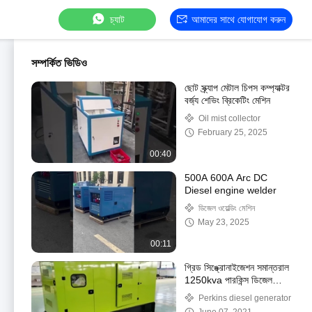
চ্যাট
আমাদের সাথে যোগাযোগ করুন
সম্পর্কিত ভিডিও
ছোট স্ক্র্যাপ মেটাল চিপস কম্প্যাক্টর
বর্জ্য শেভিং ব্রিকেটিং মেশিন
Oil mist collector
February 25, 2025
00:40
500A 600A Arc DC
Diesel engine welder
ডিজেল ওয়েল্ডিং মেশিন
May 23, 2025
00:11
গ্রিড সিঙ্ক্রোনাইজেশন সমান্তরাল
1250kva পারকিন্স ডিজেল
জেনারেটর 1mw 24V DC স্টার্ট
Perkins diesel generator
মোটর